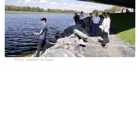
Фото: акимат Астаны
По данным специалистов, в этом году
интенсивность цветения воды на отдельных
участках реки Есиль превысила многолетние
показатели. Среди основных причин — аномально
высокая температура воздуха и снижение уровня
воды.
На состояние реки также влияют внешние
факторы. Качество воды зависит в том числе