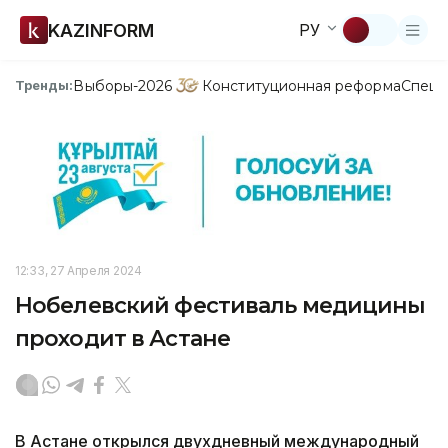
KAZINFORM
РУ
Выборы-2026
Конституционная реформа
Спецп
Тренды:
12:33, 27 Апреля 2024
Нобелевский фестиваль медицины
проходит в Астане
В Астане открылся двухдневный международный