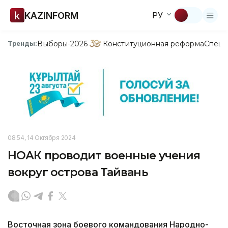
KAZINFORM
РУ
Выборы-2026
Конституционная реформа
Спецп
Тренды:
08:54, 14 Октября 2024
НОАК проводит военные учения
вокруг острова Тайвань
Восточная зона боевого командования Народно-