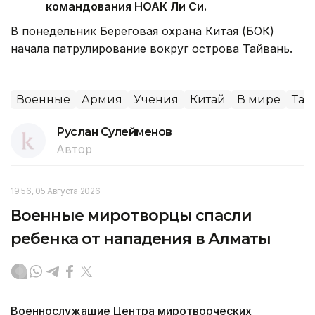
командования НОАК Ли Си.
В понедельник Береговая охрана Китая (БОК)
начала патрулирование вокруг острова Тайвань.
Военные
Армия
Учения
Китай
В мире
Тай
Руслан Сулейменов
Автор
19:56, 05 Августа 2026
Военные миротворцы спасли
ребенка от нападения в Алматы
Военнослужащие Центра миротворческих