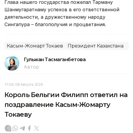
Глава нашего государства пожелал Тарману
Шанмугаратнаму успехов в его ответственной
деятельности, а дружественному народу
Сингапура – благополучия и процветания.
Касым-Жомарт Токаев
Президент Казахстана
С
Гульжан Тасмаганбетова
Автор
17:09, 08 Августа 2026
Король Бельгии Филипп ответил на
поздравление Касым-Жомарту
Токаеву