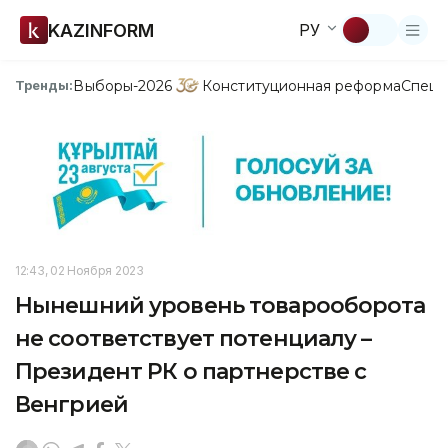
KAZINFORM
РУ
Выборы-2026
Конституционная реформа
Спецп
Тренды:
12:43, 02 Ноября 2023
Нынешний уровень товарооборота
не соответствует потенциалу –
Президент РК о партнерстве с
Венгрией