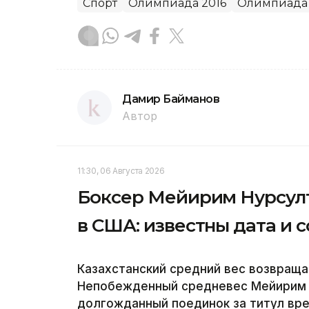
Спорт
Олимпиада 2016
Олимпиада
Дамир Байманов
Автор
11:30, 06 Августа 2026
Боксер Мейирим Нурсулт
в США: известны дата и 
Казахстанский средний вес возвраща
Непобежденный средневес Мейирим Н
долгожданный поединок за титул вр