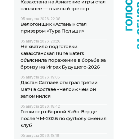
Казахстана на Азиатские игры стал
сложнее — главный тренер
05 августа 2026, 22:38
Велогонщик «Астаны» стал
призером «Тура Польши»
05 августа 2026, 20:26
Не хватило подготовки:
казахстанская Rune Eaters
объяснила поражение в борьбе за
бронзу на Играх Будущего-2026
05 августа 2026, 19:05
Дастан Сатпаев отыграл третий
матч в составе «Челси»: чем он
запомнился
05 августа 2026, 18:42
Голкипер сборной Кабо-Верде
после ЧМ-2026 по футболу сменил
клуб
05 августа 2026, 18:19