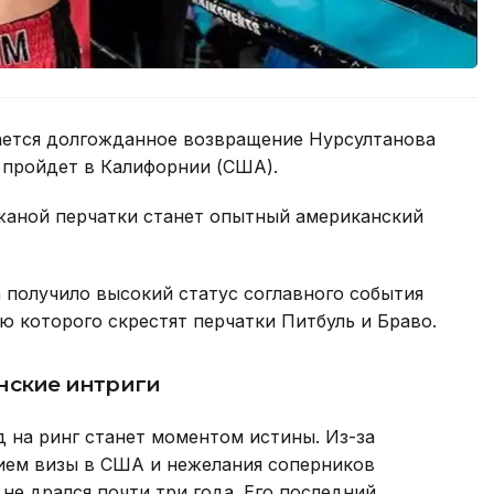
ается долгожданное возвращение Нурсултанова
и пройдет в Калифорнии (США).
жаной перчатки станет опытный американский
 получило высокий статус соглавного события
ю которого скрестят перчатки Питбуль и Браво.
нские интриги
д на ринг станет моментом истины. Из-за
ием визы в США и нежелания соперников
не дрался почти три года. Его последний