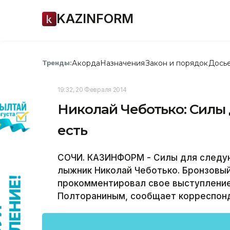
KAZINFORM
Акорда
Назначения
Закон и порядок
Дось
Тренды:
19:32, 20 Февраля 2014
Николай Чеботько: Сил
есть
СОЧИ. КАЗИНФОРМ - Силы для следую
лыжник Николай Чеботько. Бронзовы
прокомментировал свое выступление
Полтораниным, сообщает корреспонд