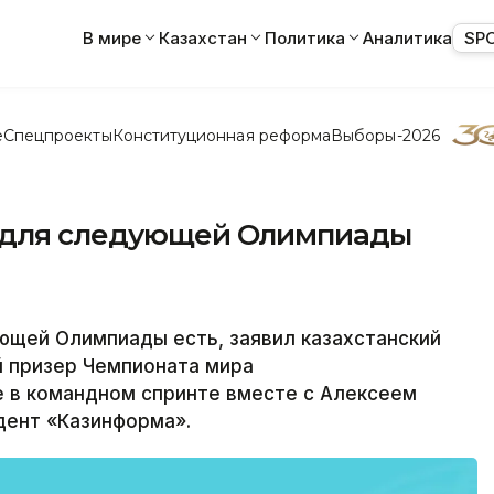
В мире
Казахстан
Политика
Аналитика
SP
е
Спецпроекты
Конституционная реформа
Выборы-2026
ы для следующей Олимпиады
щей Олимпиады есть, заявил казахстанский
й призер Чемпионата мира
 в командном спринте вместе с Алексеем
ент «Казинформа».