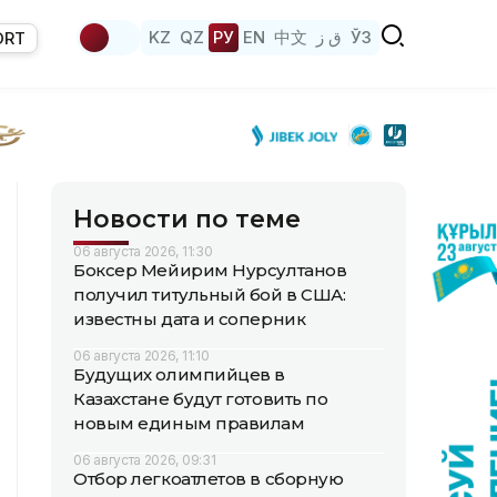
KZ
QZ
РУ
EN
中文
ق ز
ЎЗ
ORT
Новости по теме
06 августа 2026, 11:30
Боксер Мейирим Нурсултанов
получил титульный бой в США:
известны дата и соперник
06 августа 2026, 11:10
Будущих олимпийцев в
Казахстане будут готовить по
новым единым правилам
06 августа 2026, 09:31
Отбор легкоатлетов в сборную