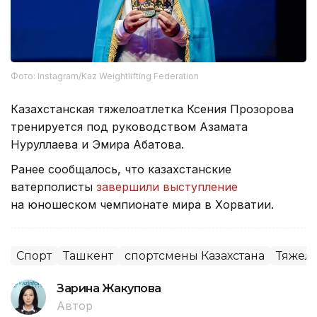
Фото: Instagram/Kaz Weightlifting Federation
Казахстанская тяжелоатлетка Ксения Прозорова
тренируется под руководством Азамата
Нуруллаева и Эмира Абатова.
Ранее сообщалось, что казахстанские
ватерполисты
завершили выступление
на юношеском чемпионате мира в Хорватии.
Спорт
Ташкент
спортсмены Казахстана
Тяжела
Зарина Жакупова
Автор