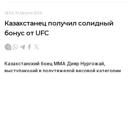
18:43, 10 Августа 2026
Казахстанец получил солидный
бонус от UFC
Казахстанский боец ММА Дияр Нургожай,
выступающий в полутяжелой весовой категории
UFC, удостоился бонуса от организации после
выступления в минувшие выходные, передает
корреспондент агентства Kazinform.