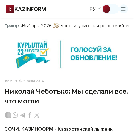
KAZINFORM
РУ
Выборы-2026
Конституционная реформа
Спецп
Тренды:
19:15, 20 Февраля 2014
Николай Чеботько: Мы сделали все,
что могли
СОЧИ. КАЗИНФОРМ - Казахстанский лыжник