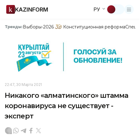
KAZINFORM
РУ
Выборы-2026
Конституционная реформа
Спецп
Тренды:
22:47, 30 Марта 2021
Никакого «алматинского» штамма
коронавируса не существует -
эксперт