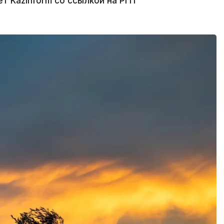
т Kazinform со ссылкой на РГП