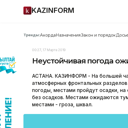
KAZINFORM
Акорда
Назначения
Закон и порядок
Дось
Тренды:
00:27, 17 Марта 2019
Неустойчивая погода ожи
АСТАНА. КАЗИНФОРМ - На большей ча
атмосферных фронтальных разделов 
погоды, местами пройдут осадки, на 
без осадков. Местами ожидаются тум
местами - гроза, шквал.