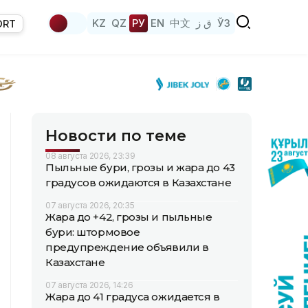
KZ
QZ
РУ
EN
中文
ق ز
ЎЗ
ORT
Новости по теме
08 августа 2026, 23:39
Пыльные бури, грозы и жара до 43
градусов ожидаются в Казахстане
07 августа 2026, 20:35
Жара до +42, грозы и пыльные
бури: штормовое
предупреждение объявили в
Казахстане
07 августа 2026, 14:26
Жара до 41 градуса ожидается в