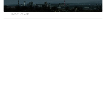
Фото: Pexels
По информации синоптиков, 8 августа НМУ
прогнозируются в Актобе, Алматы, Астане, ночью
в Атырау.
Неблагоприятные метеоусловия представляют
собой сочетание краткосрочных
метеорологических факторов (штиль, слабый
ветер, туман, инверсия), которые способствуют
накоплению вредных (загрязняющих) веществ в
приземном слое атмосферного воздуха.
При возникновении НМУ возможно ухудшение
качества атмосферного воздуха в населенных
пунктах, которое влияет на здоровье людей.
Одним из важнейших факторов, определяющих