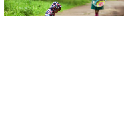
Фото: magnific.com
Северо-западный циклон и связанные с ним
атмосферные фронтальные системы продолжат
формировать погоду на севере и востоке
Казахстана — ожидаются дожди с грозами
и усилением ветра, в отдельных районах
возможно выпадение града.
Температурный фон для жителей северных
регионов тоже сохранится комфортным —