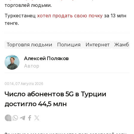
торговлей людьми.
Туркестанец
хотел продать свою почку
за 13 млн
тенге.
Торговля людьми
Полиция
Интернет
Жамбыл
Алексей Поляков
Автор
00:14, 07 Августа 2026
Число абонентов 5G в Турции
достигло 44,5 млн