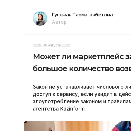
Гульжан Тасмаганбетова
Автор
12:29, 08 Августа 2026
Может ли маркетплейс з
большое количество воз
Закон не устанавливает числового л
доступ к сервису, если увидит в дей
злоупотребление законом и правила
агентства Kazinform.