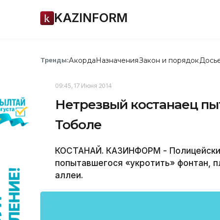
KAZINFORM
Акорда
Назначения
Закон и порядок
Дось
Тренды:
09:45, 17 Июня 2014
Нетрезвый костанаец пыт
Тоболе
КОСТАНАЙ. КАЗИНФОРМ - Полицейски
попытавшегося «укротить» фонтан, 
аллеи.