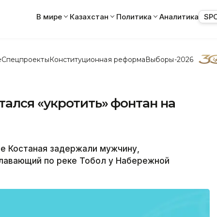
В мире
Казахстан
Политика
Аналитика
SP
е
Спецпроекты
Конституционная реформа
Выборы-2026
ался «укротить» фонтан на
е Костаная задержали мужчину,
плавающий по реке Тобол у Набережной