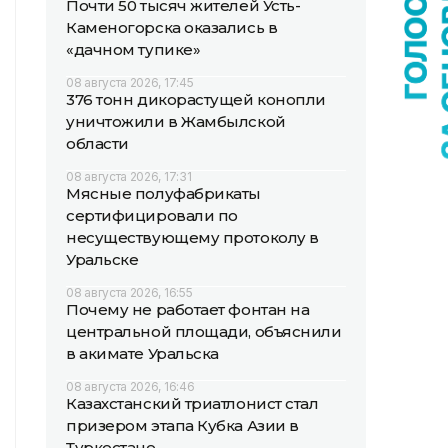
Почти 50 тысяч жителей Усть-
Каменогорска оказались в
«дачном тупике»
08 августа 2026, 17:45
376 тонн дикорастущей конопли
уничтожили в Жамбылской
области
08 августа 2026, 17:31
Мясные полуфабрикаты
сертифицировали по
несуществующему протоколу в
Уральске
08 августа 2026, 16:55
Почему не работает фонтан на
центральной площади, объяснили
в акимате Уральска
08 августа 2026, 16:46
Казахстанский триатлонист стал
призером этапа Кубка Азии в
Туркестане