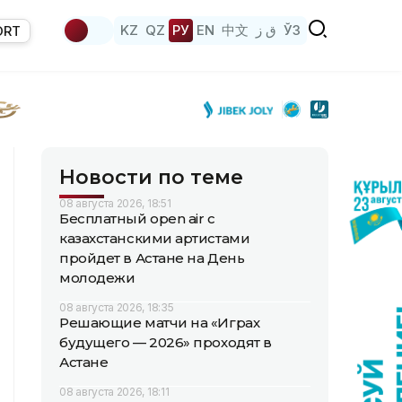
KZ
QZ
РУ
EN
中文
ق ز
ЎЗ
ORT
Новости по теме
08 августа 2026, 18:51
Бесплатный open air с
казахстанскими артистами
пройдет в Астане на День
молодежи
08 августа 2026, 18:35
Решающие матчи на «Играх
будущего — 2026» проходят в
Астане
08 августа 2026, 18:11