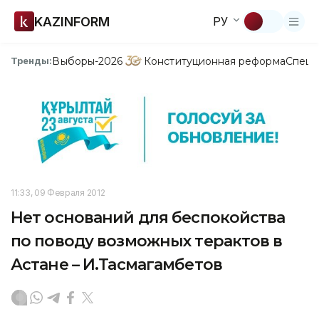
KAZINFORM
РУ
Выборы-2026
Конституционная реформа
Спецп
Тренды:
11:33, 09 Февраля 2012
Нет оснований для беспокойства
по поводу возможных терактов в
Астане – И.Тасмагамбетов