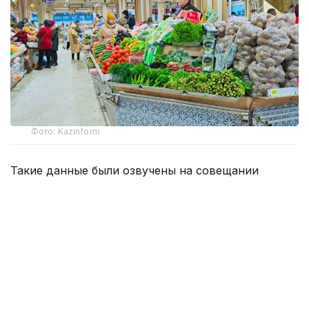
Фото: Kazinform
Такие данные были озвучены на совещании
по вопросам стабилизации цен на социально
значимые продовольственные товары и инфляции
под председательством заместителя Премьер-
министра — министра национальной экономики
Серика Жумангарина.
Как было отмечено на совещании, по итогам июня
годовая инфляция в стране составила 10,3%