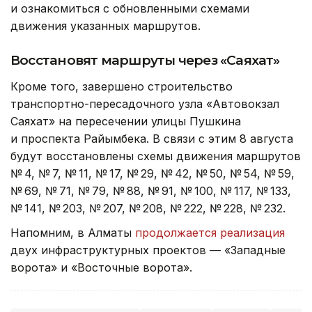
и ознакомиться с обновленными схемами
движения указанных маршрутов.
Восстановят маршруты через «Саяхат»
Кроме того, завершено строительство
транспортно-пересадочного узла «Автовокзал
Саяхат» на пересечении улицы Пушкина
и проспекта Райымбека. В связи с этим 8 августа
будут восстановлены схемы движения маршрутов
№ 4, № 7, № 11, № 17, № 29, № 42, № 50, № 54, № 59,
№ 69, № 71, № 79, № 88, № 91, № 100, № 117, № 133,
№ 141, № 203, № 207, № 208, № 222, № 228, № 232.
Напомним, в Алматы
продолжается реализация
двух инфраструктурных проектов — «Западные
ворота» и «Восточные ворота».