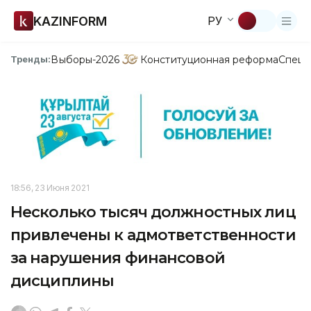
KAZINFORM
РУ
Выборы-2026
Конституционная реформа
Спецп
Тренды:
18:56, 23 Июня 2021
Несколько тысяч должностных лиц
привлечены к адмответственности
за нарушения финансовой
дисциплины