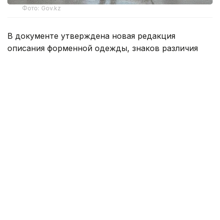
Фото: Gov.kz
В документе утверждена новая редакция
описания форменной одежды, знаков различия
и правил их ношения. Согласно новым правилам,
сотрудники органов внутренних дел обязаны
носить форменную одежду строго
в соответствии с установленными требованиями.
Она должна соответствовать утвержденным
образцам, быть аккуратно подогнана
и содержаться в безупречном состоянии.
В служебное время полицейские должны
находиться в форме, соответствующей
присвоенному специальному званию. Исключение
составляют сотрудники, которым официально
разрешено исполнять служебные обязанности
в гражданской одежде.