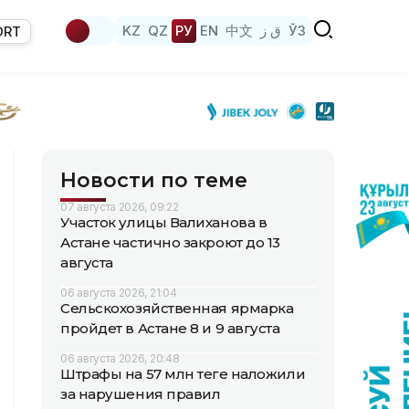
KZ
QZ
РУ
EN
中文
ق ز
ЎЗ
ORT
Новости по теме
07 августа 2026, 09:22
Участок улицы Валиханова в
Астане частично закроют до 13
августа
06 августа 2026, 21:04
Сельскохозяйственная ярмарка
пройдет в Астане 8 и 9 августа
06 августа 2026, 20:48
Штрафы на 57 млн теңге наложили
за нарушения правил