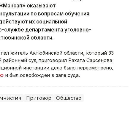
 «Мансап» оказывают
сультации по вопросам обучения
одействуют их социальной
сс-службе департамента уголовно-
ктюбинской области.
опал житель Актюбинской области, который 33
й районный суд приговорил Рахата Сарсенова
ляционной инстанции дело было пересмотрено,
ию
и был освобожден в зале суда.
мнистия
Приговор
Общество