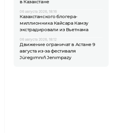
в Казахстане
06 августа 2026, 18:16
Казахстанского блогера-
миллионника Кайсара Камзу
экстрадировали из Вьетнама
06 августа 2026, 18:12
Движение ограничат в Астане 9
августа из-за фестиваля
Jüregımnıñ Jenımpazy