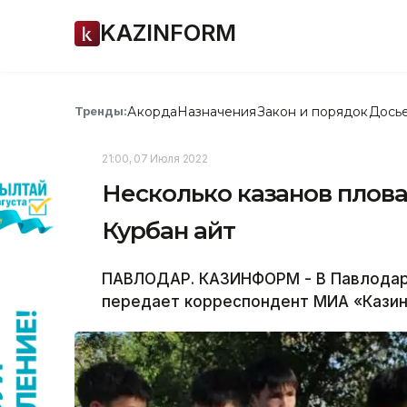
KAZINFORM
Акорда
Назначения
Закон и порядок
Дось
Тренды:
21:00, 07 Июля 2022
Несколько казанов плов
Курбан айт
ПАВЛОДАР. КАЗИНФОРМ - В Павлодаре
передает корреспондент МИА «Казинф