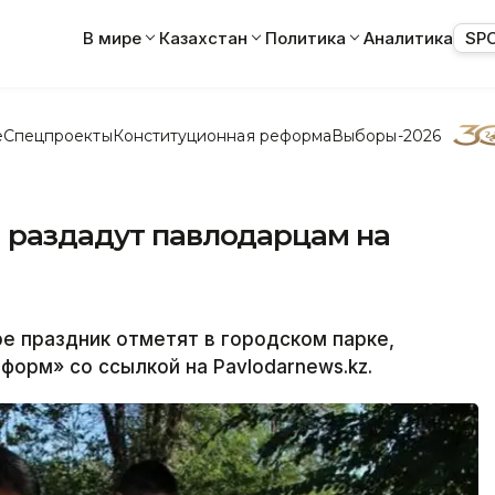
В мире
Казахстан
Политика
Аналитика
SP
е
Спецпроекты
Конституционная реформа
Выборы-2026
а раздадут павлодарцам на
 праздник отметят в городском парке,
орм» со ссылкой на Pavlodarnews.kz.