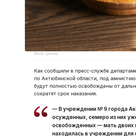
Фото: pexels
Как сообщили в пресс-службе департам
по Актюбинской области, под амнистию 
будут полностью освобождены от дальн
сократят срок наказания.
— В учреждении № 9 города А
осужденных, семеро из них у
освобожденных — мать двоих 
находилась в учреждении для 