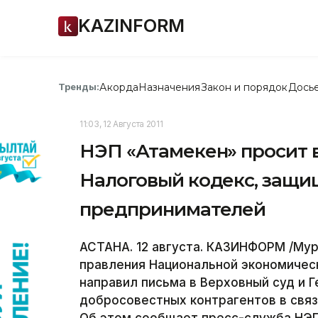
KAZINFORM
Акорда
Назначения
Закон и порядок
Дось
Тренды:
11:03, 12 Августа 2011
НЭП «Атамекен» просит в
Налоговый кодекс, защ
предпринимателей
АСТАНА. 12 августа. КАЗИНФОРМ /Му
правления Национальной экономичес
направил письма в Верховный суд и 
добросовестных контрагентов в связ