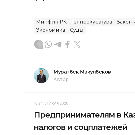
Минфин РК
Генпрокуратура
Закон 
Экономика
Суды
Муратбек Макулбеков
Автор
10:24, 31 Июля 2026
Предпринимателям в Каз
налогов и соцплатежей