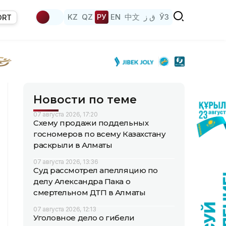
KZ
QZ
РУ
EN
中文
ق ز
ЎЗ
ORT
Новости по теме
07 августа 2026, 17:20
Схему продажи поддельных
госномеров по всему Казахстану
раскрыли в Алматы
07 августа 2026, 13:36
Суд рассмотрел апелляцию по
делу Александра Пака о
смертельном ДТП в Алматы
07 августа 2026, 12:13
Уголовное дело о гибели