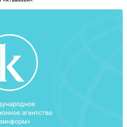
 «Атамекен».