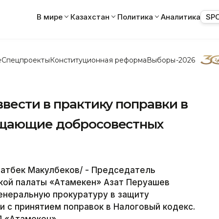
В мире
Казахстан
Политика
Аналитика
SP
е
Спецпроекты
Конституционная реформа
Выборы-2026
вести в практику поправки в
ищающие добросовестных
ратбек Макулбеков/ - Председатель
кой палаты «Атамекен» Азат Перуашев
Генеральную прокуратуру в защиту
и с принятием поправок в Налоговый кодекс.