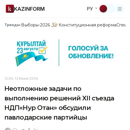
KAZINFORM
РУ
Выборы-2026
Конституционная реформа
Спецп
Тренды:
12:06, 13 Июня 2009
Неотложные задачи по
выполнению решений XII съезда
НДП«Нур Отан» обсудили
павлодарские партийцы