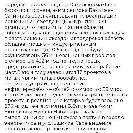
передает корреспондент Казинформа.Член
бюро политсовета, аким региона Бакытжан
Сагинтаев обозначил задачи по реализации
решений XII съезда НДП «Нур Отан». Он
отметил, что партийцы и актив области
собрались для определения неотложных задач
в свете решений съезда.Павлодарская область
обладает мощным индустриальным
потенциалом. До 2015 года здесь будут
осуществлены 36 инновационных проектов
стоимостью 432 млрд. тенге, на новых
предприятиях создано восемь тысяч рабочих
мест.В этом году завершатся 17 проектов в
металлургии, металлообработке,
стройиндустрии, энергетике и
нефтепереработке общей стоимостью 33 млрд.
тенге. В регионе осуществляется три прорывных
проекта, в реализацию которых будет вложено
276 млрд. тенге, отметил Б.Сагинтаев.Аким
Экибастуза Нурлан Набиев рассказал о
выполнении решений съезда партии в городе
энергетиков и угольщиков. Свое видение
посткризисного развития строительной