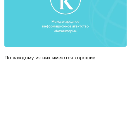
По каждому из них имеются хорошие
перспективы.
«Наиболее значимый из них - это завершение
работ по модернизации Павлодарского
нефтехимического завода, что позволит достичь
глубину переработки нефти до 90% и более,
обеспечить выпуск продукции качества Евро-4 и
Евро-5», - сказал аким Павлодарской области
Булат Бакауов на отчёте перед населением
региона.