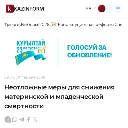
KAZINFORM
РУ
Выборы-2026
Конституционная реформа
Спецп
Тренды:
09:04, 03 Февраля 2009
Неотложные меры для снижения
материнской и младенческой
смертности