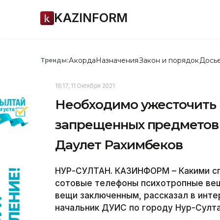
KAZINFORM
Акорда
Назначения
Закон и порядок
Дось
Тренды:
16:17, 11 Октября 2021
Необходимо ужесточить 
запрещенных предметов 
Даулет Рахимбеков
НУР-СУЛТАН. КАЗИНФОРМ – Какими с
сотовые телефоны психотропные вещ
вещи заключенным, рассказал в инт
начальник ДУИС по городу Нур-Султа