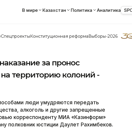
В мире
Казахстан
Политика
Аналитика
SP
е
Спецпроекты
Конституционная реформа
Выборы-2026
наказание за пронос
на территорию колоний -
пособами люди умудряются передать
ества, алкоголь и другие запрещенные
ервью корреспонденту МИА «Казинформ»
ну полковник юстиции Даулет Рахимбеков.