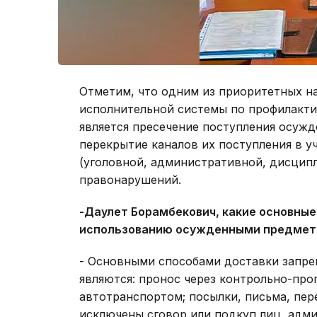
Отметим, что одним из приоритетных н
исполнительной системы по профилакти
является пресечение поступления осуж
перекрытие каналов их поступления в у
(уголовной, административной, дисцип
правонарушений.
-Даулет Борамбекович, какие основны
использованию осужденными предмето
- Основными способами доставки запр
являются: пронос через контрольно-про
автотранспортом; посылки, письма, пер
исключены сговор или подкуп лиц, адм