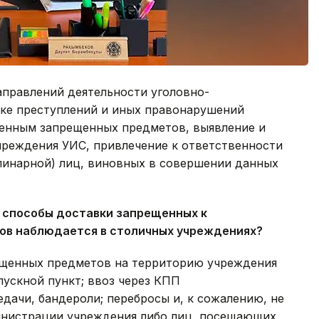
аправлений деятельности уголовно-
ке преступлений и иных правонарушений
денным запрещенных предметов, выявление и
чреждения УИС, привлечение к ответственности
линарной) лиц, виновных в совершении данных
е способы доставки запрещенных к
в наблюдается в столичных учреждениях?
ещенных предметов на территорию учреждения
пускной пункт; ввоз через КПП
едачи, бандероли; перебросы и, к сожалению, не
инистрации учреждения либо лиц, посещающих