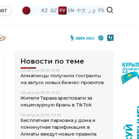
KZ
QZ
РУ
EN
中文
ق ز
ЎЗ
ORT
Новости по теме
08 августа 2026, 10:18
Алматинцы получили госгранты
на запуск новых бизнес-проектов
08 августа 2026, 10:00
Жителя Тараза арестовали за
нецензурную брань в TikTok
08 августа 2026, 09:48
Бесплатная парковка у дома и
поминутная тарификация: в
Алматы введут новые правила