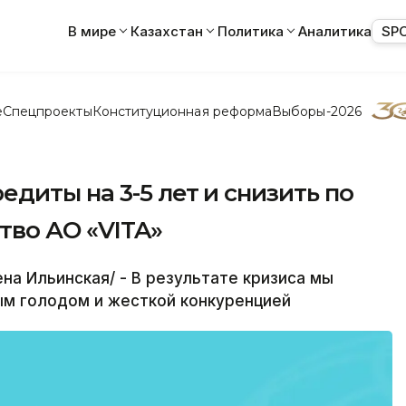
В мире
Казахстан
Политика
Аналитика
SP
е
Спецпроекты
Конституционная реформа
Выборы-2026
диты на 3-5 лет и снизить по
тво АО «VITA»
а Ильинская/ - В результате кризиса мы
ым голодом и жесткой конкуренцией