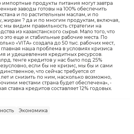
то импортные продукты питания могут завтра
венные заводы готовы на 100% обеспечить
стана и по растительным маслам, и по
, жирам ? да и по многим продуктам, включая,
ас мы видим правильность стратегии на
тва из казахстанского сырья. Мало того, что
о это еще и стабильные рабочие места. По
ько «VITA» создала до 50 тыс. рабочих мест,
 главная наша проблема в условиях кризиса
я и удешевления кредитных ресурсов.
млрд. тенге кредитов у нас было под 25%
езусловно, если бы не кризис, мы бы и сами
динственное, что сейчас требуется от
5 лет и снизить по ним, насколько возможно,
очими местами страна будет обеспечена», -
ная ставка кредитов составляет 12% годовых.
ность
Экономика