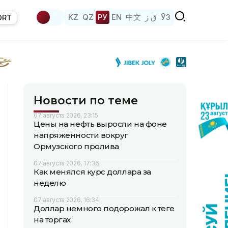
KZ
QZ
РУ
EN
中文
ق ز
ЎЗ
ORT
Новости по теме
07 августа 2026, 23:15
Цены на нефть выросли на фоне
напряженности вокруг
Ормузского пролива
07 августа 2026, 17:36
Как менялся курс доллара за
неделю
07 августа 2026, 16:34
Доллар немного подорожал к теңге
на торгах