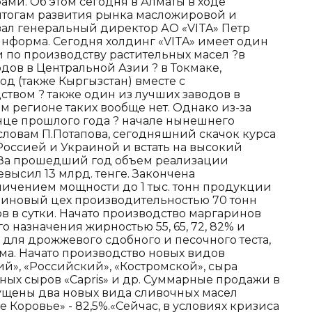
и. Об этом сегодня в Алматы в ходе
тогам развития рынка масложировой и
зал генеральный директор АО «VITA» Петр
информа. Сегодня холдинг «VITA» имеет один
 по производству растительных масел ?в
дов в Центральной Азии ? в Токмаке,
од (также Кыргызстан) вместе с
вом ? также один из лучших заводов в
м регионе таких вообще нет. Однако из-за
нце прошлого года ? начале нынешнего
словам П.Потапова, сегодняшний скачок курса
Россией и Украиной и встать на высокий
а.За прошедший год объем реализации
ысил 13 млрд. тенге. Закончена
личением мощности до 1 тыс. тонн продукции
ариновый цех производительностью 70 тонн
в в сутки. Начато производство маргаринов
 назначения жирностью 55, 65, 72, 82% и
для дрожжевого сдобного и песочного теста,
ема. Начато производство новых видов
й», «Российский», «Костромской», сыра
ных сыров «Capris» и др. Суммарные продажи в
пущены два новых вида сливочных масел
ое Коровье» - 82,5%.«Сейчас, в условиях кризиса