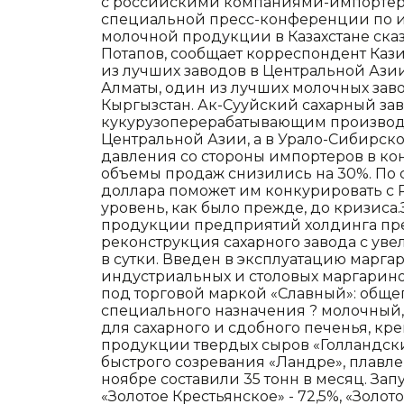
с российскими компаниями-импортерам
специальной пресс-конференции по и
молочной продукции в Казахстане ска
Потапов, сообщает корреспондент Каз
из лучших заводов в Центральной Азии
Алматы, один из лучших молочных заво
Кыргызстан. Ак-Сууйский сахарный зав
кукурузоперерабатывающим производст
Центральной Азии, а в Урало-Сибирско
давления со стороны импортеров в ко
объемы продаж снизились на 30%. По 
доллара поможет им конкурировать с 
уровень, как было прежде, до кризис
продукции предприятий холдинга прев
реконструкция сахарного завода с уве
в сутки. Введен в эксплуатацию марг
индустриальных и столовых маргарино
под торговой маркой «Славный»: общего
специального назначения ? молочный, 
для сахарного и сдобного печенья, кр
продукции твердых сыров «Голландски
быстрого созревания «Ландре», плавле
ноябре составили 35 тонн в месяц. За
«Золотое Крестьянское» - 72,5%, «Золот