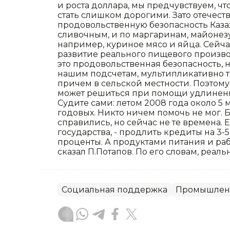
и роста доллара, мы предчувствуем, ч
стать слишком дорогими. Зато отечест
продовольственную безопасность Казах
сливочным, и по маргаринам, майонезу
например, куриное мясо и яйца. Сейч
развитие реального пищевого производс
это продовольственная безопасность, н
нашим подсчетам, мультипликативно тол
причем в сельской местности. Поэтому
может решиться при помощи удлинени
Судите сами: летом 2008 года около 5 
годовых. Никто ничем помочь не мог. Б
справились, но сейчас не те времена. Е
государства, - продлить кредиты на 3-
проценты. А продуктами питания и раб
сказал П.Потапов. По его словам, реаль
Социальная поддержка
Промышлен