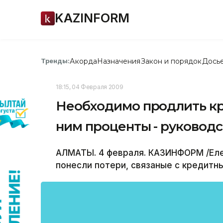
KAZINFORM
Акорда
Назначения
Закон и порядок
Дось
Тренды:
18:15, 04 Февраля 2009
Необходимо продлить кре
ним проценты - руководс
АЛМАТЫ. 4 февраля. КАЗИНФОРМ /Елен
понесли потери, связаные с кредитн