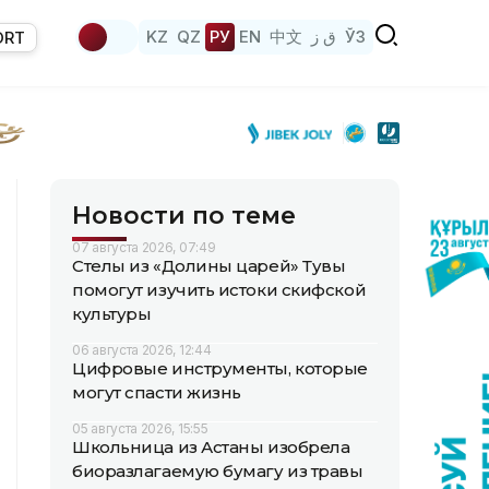
KZ
QZ
РУ
EN
中文
ق ز
ЎЗ
ORT
Новости по теме
07 августа 2026, 07:49
Стелы из «Долины царей» Тувы
помогут изучить истоки скифской
культуры
06 августа 2026, 12:44
Цифровые инструменты, которые
могут спасти жизнь
05 августа 2026, 15:55
Школьница из Астаны изобрела
биоразлагаемую бумагу из травы