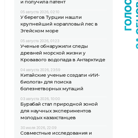
и получила патент
05 августа 2026, 02:10
У берегов Турции нашли
крупнейший коралловый лес в
Эгейском море
05 августа 2026, 01:23
Ученые обнаружили следы
древней морской жизни у
Кровавого водопада в Антарктиде
04 августа 2026, 23:59
Китайские ученые создали «ИИ-
биолога» для поиска
болезнетворных мутаций
03 августа 2026, 10:00
Бурабай стал природной зоной
для научных экспериментов
молодых казахстанцев
30 июля 2026, 22:09
Совместные исследования и