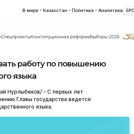
В мире
Казахстан
Политика
Аналитика
SP
е
Спецпроекты
Конституционная реформа
Выборы-2026
вать работу по повышению
ого языка
ай Нурлыбеков/ - С первых лет
чению Главы государства ведется
дарственного языка.