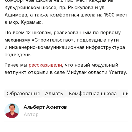
комфортные школы на 2 тыс. мест каждая на
Кульджинском шоссе, пр. Рыскулова и ул.
Ашимова, а также комфортная школа на 1500 мест
в мкр. Курамыс.
По всем 13 школам, реализованным по первому
механизму «Строительство», подъездные пути
и инженерно-коммуникационная инфраструктура
подведены.
Ранее мы
рассказывали
, что новый модульный
ветпункт открыли в селе Мибулак области Ұлытау.
Образование
Алматы
Комфортная школа
шко
Альберт Ахметов
Автор