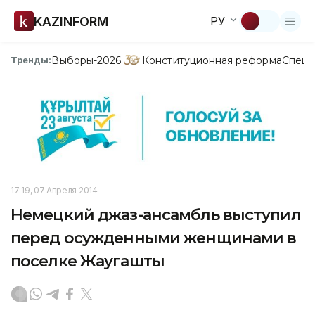
KAZINFORM
РУ
Выборы-2026
Конституционная реформа
Спецп
Тренды:
17:19, 07 Апреля 2014
Немецкий джаз-ансамбль выступил
перед осужденными женщинами в
поселке Жаугашты