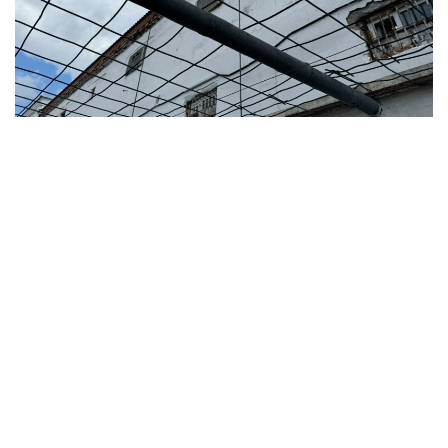
Фото: Дарья Аверченко / Kazinform
В ведомстве заявили, что распространяемые
сообщения не соответствуют действительности.
— Распространяемая информация о якобы
совершении суицида двумя осужденными
в учреждениях Алматы не соответствует
действительности, — сообщили в
Комитете уголовно-исполнительной
системы.
В КУИС отметили, что учреждения уголовно-