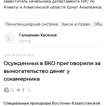
заместитель начальника департамента УИС по
Алматы и Алматинской области Ернат Акылжанов.
Пенитенциарная система
Закон и право
Обще
Галымжан Хасенов
Автор
13:00, 05 Августа 2026
Осужденных в ВКО приговорили за
вымогательство денег у
сокамерника
Специальные прокуроры Восточно-Казахстанской