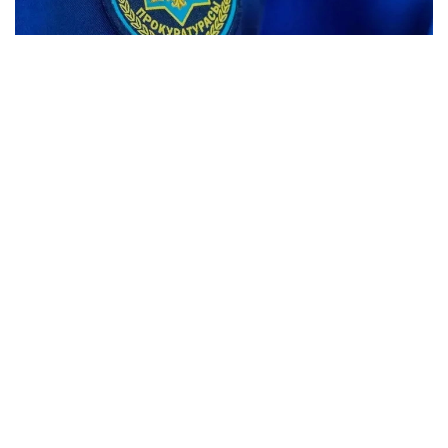
Фото: Максат Шагырбаев/ Kazinform
Стоимость инвестиционного проекта составляет
1,3 млрд теңге. После ввода предприятия в
эксплуатацию планируется запустить
производственную линию мощностью до шести
тысяч бутылок в час и создать новые рабочие
места.
В ходе проверки установлено, что
при заключении договора на опреснение воды
коммунальное предприятие потребовало
от инвестора документы, не предусмотренные
законодательством. Это привело к затягиванию
процедуры и создало препятствия для реализации