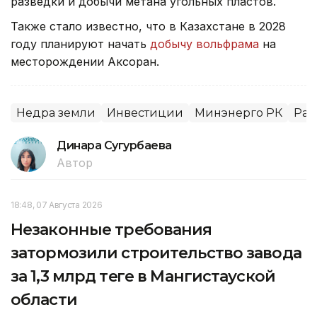
разведки и добычи метана угольных пластов.
Также стало известно, что в Казахстане в 2028
году планируют начать
добычу вольфрама
на
месторождении Аксоран.
Недра земли
Инвестиции
Минэнерго РК
Раз
Динара Сугурбаева
Автор
18:48, 07 Августа 2026
Незаконные требования
затормозили строительство завода
за 1,3 млрд теңге в Мангистауской
области