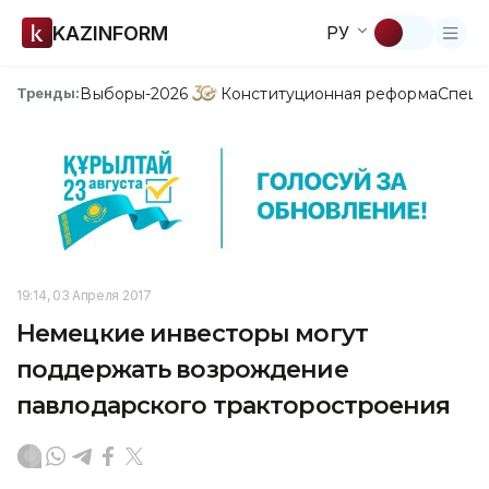
KAZINFORM
РУ
Выборы-2026
Конституционная реформа
Спецп
Тренды:
19:14, 03 Апреля 2017
Немецкие инвесторы могут
поддержать возрождение
павлодарского тракторостроения