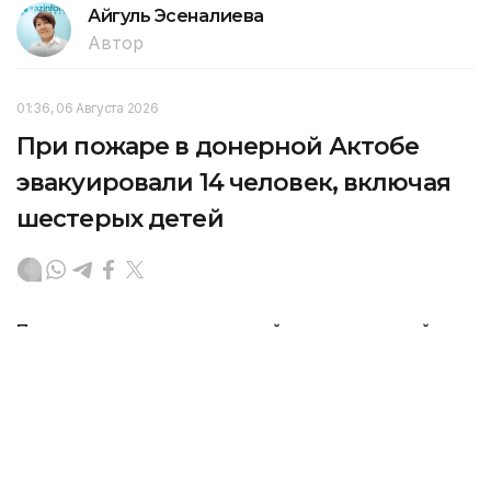
Айгуль Эсеналиева
Автор
01:36, 06 Августа 2026
При пожаре в донерной Актобе
эвакуировали 14 человек, включая
шестерых детей
Пожар произошел в донерной, расположенной
на первом этаже трехэтажного многоквартирного
жилого дома в Актобе, передает агентство
Kazinform со ссылкой на Министерство
по чрезвычайным ситуациям РК.