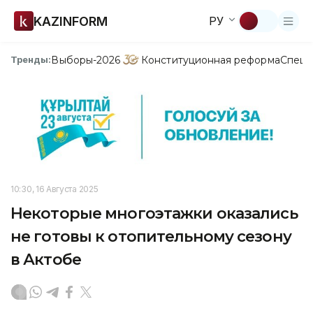
KAZINFORM
РУ
Выборы-2026
Конституционная реформа
Спецп
Тренды:
10:30, 16 Августа 2025
Некоторые многоэтажки оказались
не готовы к отопительному сезону
в Актобе