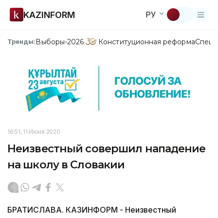
KAZINFORM
РУ
Выборы-2026
Конституционная реформа
Спецп
Тренды:
16:51, 11 Июня 2020
Неизвестный совершил нападение
на школу в Словакии
БРАТИСЛАВА. КАЗИНФОРМ - Неизвестный