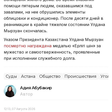
помощи пятерым людям, оказавшимся под
завалами, на нее обрушились элементы
облицовки и кондиционер. После десяти дней в
реанимации в крайне тяжелом состоянии Улдана
Мырзуан скончалась.
Указом Президента Казахстана Улдана Мырзуан
посмертно награждена
медалью «Ерлігі үшін» за
мужество и самоотверженность, проявленные
при исполнении служебного долга.
Суды
Астана
Общество
Происшествия
Угол
Адия Абубакир
Автор
12:13, 07 Августа 2026