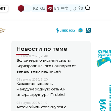
KZ
QZ
РУ
EN
中文
ق ز
ЎЗ
ORT
Новости по теме
08 августа 2026, 21:46
Волонтеры очистили скалы
Каркаралинского нацпарка от
вандальных надписей
08 августа 2026, 21:20
Казахстан вошел в
международную сеть AI-
инфраструктуры Firebird
08 августа 2026, 21:10
Автомобиль столкнулся с