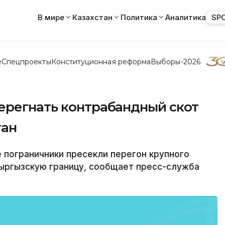
В мире
Казахстан
Политика
Аналитика
SP
е
Спецпроекты
Конституционная реформа
Выборы-2026
ерегнать контрабандный скот
тан
 пограничники пресекли перегон крупного
кыргызскую границу, сообщает пресс-служба