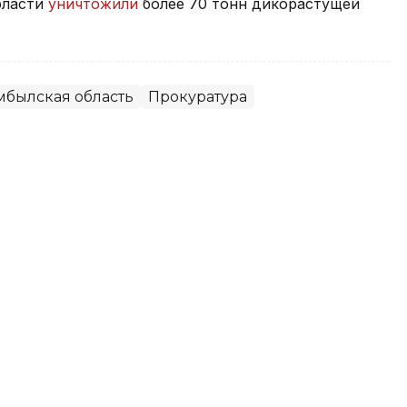
бласти
уничтожили
более 70 тонн дикорастущей
былская область
Прокуратура
аркомой живут более пяти лет