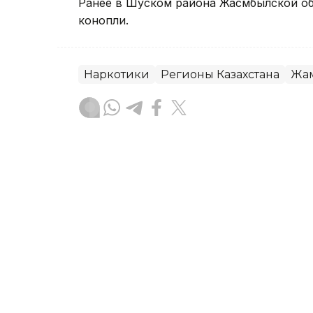
Ранее в Шуском района Жасмбылской о
конопли.
Наркотики
Регионы Казахстана
Жам
Динара Сугурбаева
Автор
03:00, 08 Августа 2026
Свыше 100 пациентов с с
в Жамбылской области