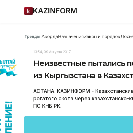
KAZINFORM
Акорда
Назначения
Закон и порядок
Дось
Тренды:
13:54, 09 Августа 2017
Неизвестные пытались п
из Кыргызстана в Казахс
АСТАНА. КАЗИНФОРМ - Казахстанские
рогатого скота через казахстанско-
ПС КНБ РК.