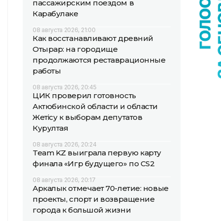
пассажирским поездом в
Карабулаке
08 августа 2026, 21:00
Как восстанавливают древний
Отырар: на городище
продолжаются реставрационные
работы
08 августа 2026, 20:45
ЦИК проверил готовность
Актюбинской области и области
Жетісу к выборам депутатов
Курултая
08 августа 2026, 20:24
Team KZ выиграла первую карту
финала «Игр будущего» по CS2
08 августа 2026, 20:17
Аркалык отмечает 70-летие: новые
проекты, спорт и возвращение
города к большой жизни