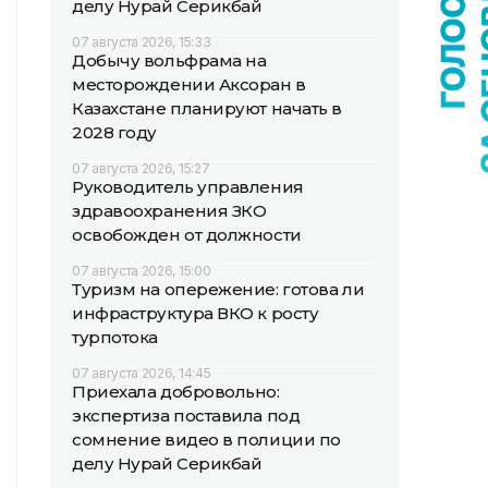
делу Нурай Серикбай
07 августа 2026, 15:33
Добычу вольфрама на
месторождении Аксоран в
Казахстане планируют начать в
2028 году
07 августа 2026, 15:27
Руководитель управления
здравоохранения ЗКО
освобожден от должности
07 августа 2026, 15:00
Туризм на опережение: готова ли
инфраструктура ВКО к росту
турпотока
07 августа 2026, 14:45
Приехала добровольно:
экспертиза поставила под
сомнение видео в полиции по
делу Нурай Серикбай