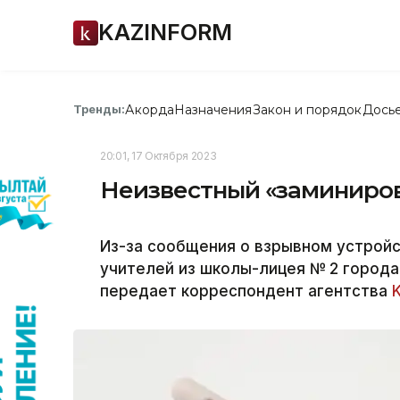
KAZINFORM
Акорда
Назначения
Закон и порядок
Дось
Тренды:
20:01, 17 Октября 2023
Неизвестный «заминиров
Из-за сообщения о взрывном устройс
учителей из школы-лицея № 2 города
передает корреспондент агентства
K