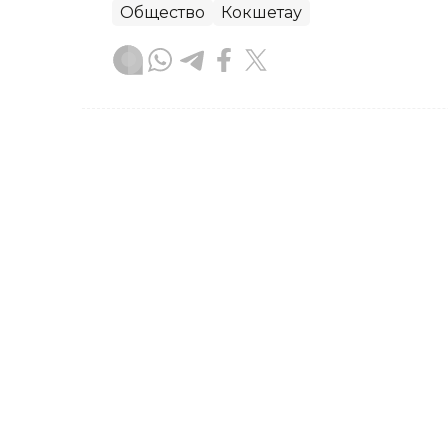
Общество
Кокшетау
Оксана Матасова
Автор
19:14, 05 Августа 2026
ОПГ похищала людей рад
оглашен приговор
От 5 до 10 лет лишения свободы пол
организованной преступной группы,
без определенного места жительств