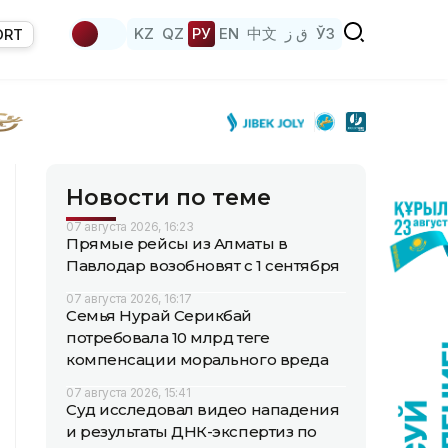
KZ
QZ
РУ
EN
中文
ق ز
ЎЗ
ORT
Новости по теме
07 августа 2026, 16:23
Прямые рейсы из Алматы в
Павлодар возобновят с 1 сентября
07 августа 2026, 16:17
Семья Нурай Серикбай
потребовала 10 млрд теңге
компенсации морального вреда
07 августа 2026, 15:41
Суд исследовал видео нападения
и результаты ДНК-экспертиз по