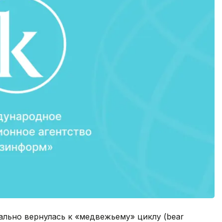
льно вернулась к «медвежьему» циклу (bear