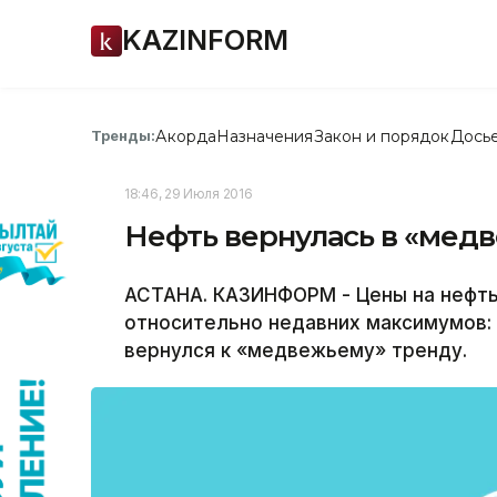
KAZINFORM
Акорда
Назначения
Закон и порядок
Дось
Тренды:
18:46, 29 Июля 2016
Нефть вернулась в «мед
АСТАНА. КАЗИНФОРМ - Цены на нефть 
относительно недавних максимумов: 
вернулся к «медвежьему» тренду.