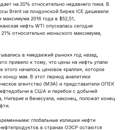
падает на 20% относительно недавнего пика. В
рсы Brent на лондонской бирже ICE дешевели
е максимума 2016 года в $52,51,
канская нефть WTI опускалась сегодня
на 21% относительно июньского максимума,
атывались в «медвежий рынок» год назад,
 это привело к тому, что цены на нефть упали
ле этого началось ценовое «ралли», которое
 концу мая. В этот период аналитики
ческое агентство (МЭА) и представители ОПЕК
 нефтедобычи в США и перебои с добычей
а, Нигерия и Венесуэла, наконец, положат конец
фти.
временными: глобальные излишки нефти
 нефтепродуктов в странах ОЭСР остаются