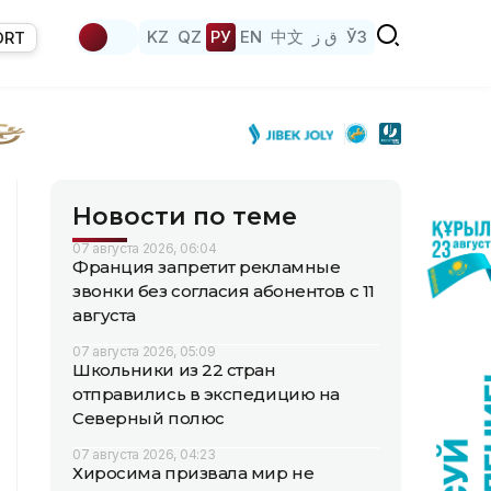
KZ
QZ
РУ
EN
中文
ق ز
ЎЗ
ORT
Новости по теме
07 августа 2026, 06:04
Франция запретит рекламные
звонки без согласия абонентов с 11
августа
07 августа 2026, 05:09
Школьники из 22 стран
отправились в экспедицию на
Северный полюс
07 августа 2026, 04:23
Хиросима призвала мир не