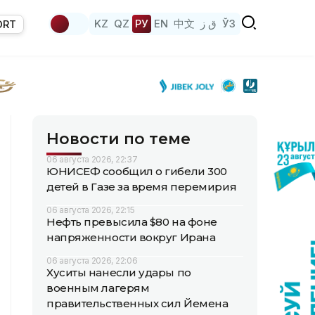
KZ
QZ
РУ
EN
中文
ق ز
ЎЗ
ORT
Новости по теме
06 августа 2026, 22:37
ЮНИСЕФ сообщил о гибели 300
детей в Газе за время перемирия
06 августа 2026, 22:15
Нефть превысила $80 на фоне
напряженности вокруг Ирана
06 августа 2026, 22:06
Хуситы нанесли удары по
военным лагерям
правительственных сил Йемена