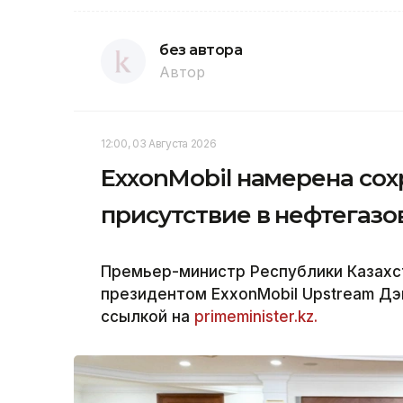
без автора
Автор
12:00, 03 Августа 2026
ExxonMobil намерена сох
присутствие в нефтегазо
Премьер-министр Республики Казахс
президентом ExxonMobil Upstream Дэ
ссылкой на
primeminister.kz.