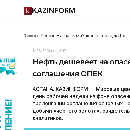
KAZINFORM
Акорда
Назначения
Закон и порядок
Дось
Тренды:
12:53, 31 Марта 2017
Нефть дешевеет на опас
соглашения ОПЕК
АСТАНА. КАЗИНФОРМ - Мировые цены 
день рабочей недели на фоне опасен
пролонгации соглашения основных н
добычи «черного золота», свидетел
аналитиков.