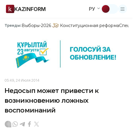
KAZINFORM
РУ
Выборы-2026
Конституционная реформа
Спецп
Тренды:
05:49, 24 Июля 2014
Недосып может привести к
возникновению ложных
воспоминаний