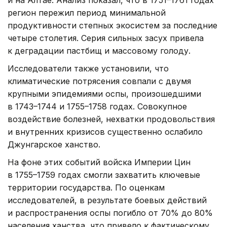
и на Алтае. Анализ показал, что в 1751–1761 годах
регион пережил период минимальной
продуктивности степных экосистем за последние
четыре столетия. Серия сильных засух привела
к деградации пастбищ и массовому голоду.
Исследователи также установили, что
климатические потрясения совпали с двумя
крупными эпидемиями оспы, произошедшими
в 1743–1744 и 1755–1758 годах. Совокупное
воздействие болезней, нехватки продовольствия
и внутренних кризисов существенно ослабило
Джунгарское ханство.
На фоне этих событий войска Империи Цин
в 1755–1759 годах смогли захватить ключевые
территории государства. По оценкам
исследователей, в результате боевых действий
и распространения оспы погибло от 70% до 80%
населения ханства, что привело к фактическому