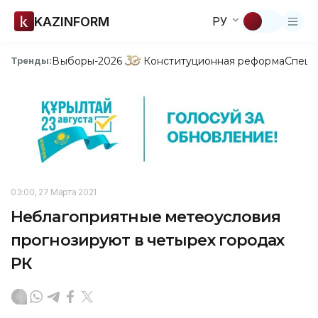
KAZINFORM
РУ
Выборы-2026
Конституционная реформа
Спецп
Тренды:
03:00, 27 Марта 2021
Неблагоприятные метеоусловия
прогнозируют в четырех городах
РК