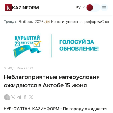
KAZINFORM
РУ
Выборы-2026
Конституционная реформа
Спецп
Тренды:
05:49, 15 Июня 2022
Неблагоприятные метеоусловия
ожидаются в Актобе 15 июня
НУР-СУЛТАН. КАЗИНФОРМ - По городу ожидается