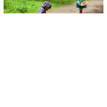
Фото: magnific.com
Северо-западный циклон и связанные с ним
атмосферные фронтальные системы продолжат
формировать погоду на севере и востоке
Казахстана — ожидаются дожди с грозами
и усилением ветра, в отдельных районах
возможно выпадение града.
Температурный фон для жителей северных
регионов тоже сохранится комфортным —