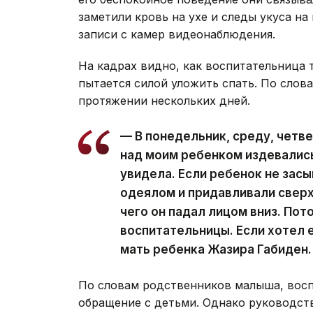
заметили кровь на ухе и следы укуса на
записи с камер видеонаблюдения.
На кадрах видно, как воспитательница тя
пытается силой уложить спать. По слов
протяжении нескольких дней.
— В понедельник, среду, четв
над моим ребенком издевались.
увидела. Если ребенок не зас
одеялом и придавливали сверху
чего он падал лицом вниз. Пот
воспитательницы. Если хотел е
мать ребенка Жазира Габиден.
По словам родственников малыша, восп
обращение с детьми. Однако руководств