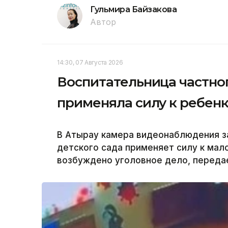
Гульмира Байзакова
Автор
14:30, 07 Августа 2026
Воспитательница частног
применяла силу к ребенк
В Атырау камера видеонаблюдения за
детского сада применяет силу к мал
возбуждено уголовное дело, передае