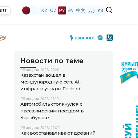
KZ
QZ
РУ
EN
中文
ق ز
ЎЗ
ORT
Новости по теме
08 августа 2026, 21:20
Казахстан вошел в
международную сеть AI-
инфраструктуры Firebird
08 августа 2026, 21:10
Автомобиль столкнулся с
пассажирским поездом в
Карабулаке
08 августа 2026, 21:00
Как восстанавливают древний