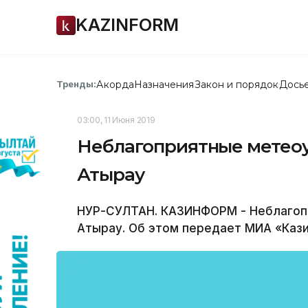
KAZINFORM
Акорда
Назначения
Закон и порядок
Дось
Тренды:
03:00, 11 Июня 2019
Неблагоприятные метеоу
Атырау
НУР-СУЛТАН. КАЗИНФОРМ - Неблагопр
Атырау. Об этом передает МИА «Каз