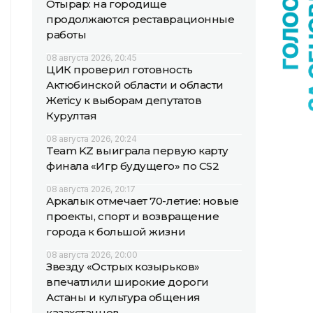
Отырар: на городище
продолжаются реставрационные
работы
08 августа 2026, 20:45
ЦИК проверил готовность
Актюбинской области и области
Жетісу к выборам депутатов
Курултая
08 августа 2026, 20:24
Team KZ выиграла первую карту
финала «Игр будущего» по CS2
08 августа 2026, 20:17
Аркалык отмечает 70-летие: новые
проекты, спорт и возвращение
города к большой жизни
08 августа 2026, 20:00
Звезду «Острых козырьков»
впечатлили широкие дороги
Астаны и культура общения
казахстанцев