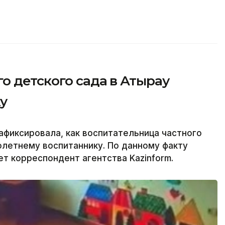
о детского сада в Атырау
у
фиксировала, как воспитательница частного
олетнему воспитаннику. По данному факту
т корреспондент агентства Kazinform.