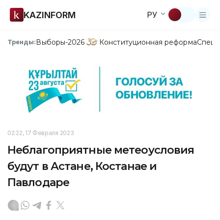
KAZINFORM
РУ
Выборы-2026
Конституционная реформа
Спецп
Тренды:
02:22, 17 Февраля 2023
Неблагоприятные метеоусловия
будут в Астане, Костанае и
Павлодаре