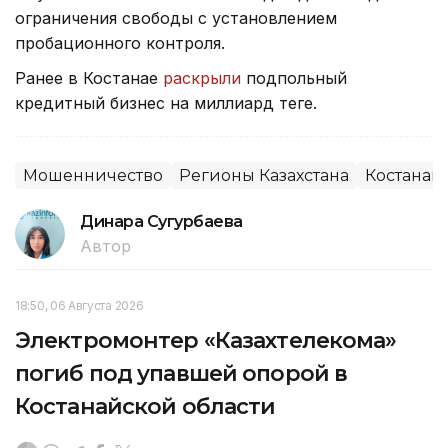
ограничения свободы с установлением
пробационного контроля.
Ранее в Костанае
раскрыли
подпольный
кредитный бизнес на миллиард теңге.
Мошенничество
Регионы Казахстана
Костанай
Динара Сугурбаева
Автор
18:50, 06 Августа 2026
Электромонтер «Казахтелекома»
погиб под упавшей опорой в
Костанайской области