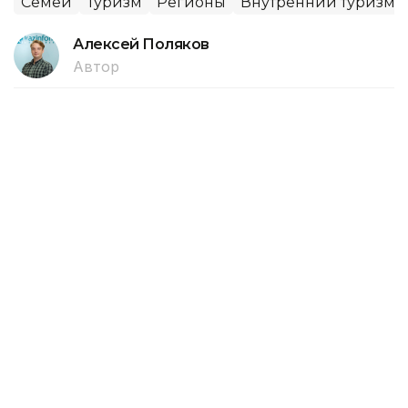
Семей
Туризм
Регионы
Внутренний туризм
Алексей Поляков
Автор
09:48, 07 Августа 2026
Более 3,1 млрд теңге направили на
обновление техники резервата
«Семей Орманы»
АО «Жасыл даму» при содействии Министерства
экологии и природных ресурсов РК направило
более 3,1 млрд теңге, сформированных за счет
утилизационного платежа, на обновление парка
специализированной техники резервата «Семей