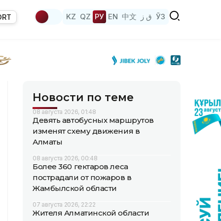
KZ
QZ
РУ
EN
中文
ق ز
ЎЗ
ORT
Новости по теме
08 августа 2026, 01:48
Девять автобусных маршрутов
изменят схему движения в
Алматы
08 августа 2026, 00:48
Более 360 гектаров леса
пострадали от пожаров в
Жамбылской области
07 августа 2026, 22:22
Жителя Алматинской области