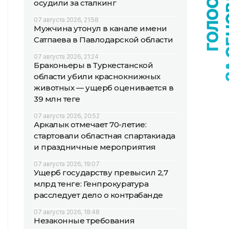
осудили за сталкинг
07 августа 2026, 21:58
Мужчина утонул в канале имени
Сатпаева в Павлодарской области
07 августа 2026, 21:24
Браконьеры в Туркестанской
области убили краснокнижных
животных — ущерб оценивается в
39 млн теңге
07 августа 2026, 20:52
Аркалык отмечает 70-летие:
стартовали областная спартакиада
и праздничные мероприятия
07 августа 2026, 19:07
Ущерб государству превысил 2,7
млрд тенге: Генпрокуратура
расследует дело о контрабанде
07 августа 2026, 18:48
Незаконные требования