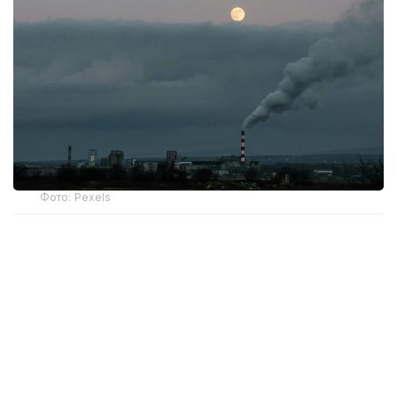
Фото: Pexels
По информации синоптиков, 8 августа НМУ
прогнозируются в Актобе, Алматы, Астане, ночью
в Атырау.
Неблагоприятные метеоусловия представляют
собой сочетание краткосрочных
метеорологических факторов (штиль, слабый
ветер, туман, инверсия), которые способствуют