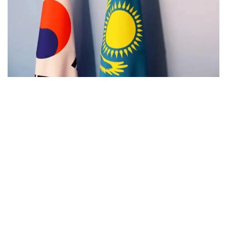
Фото: Kazinform
С приветственным словом к участникам
по видеосвязи обратился министр науки
и высшего образования РК Саясат Нурбек.
Он отметил возрастающую роль критически
важных минералов в мировой экономике
и подчеркнул, что Казахстан намерен развивать
глубокую переработку сырья, современные
технологии и производство продукции с высокой
добавленной стоимостью.