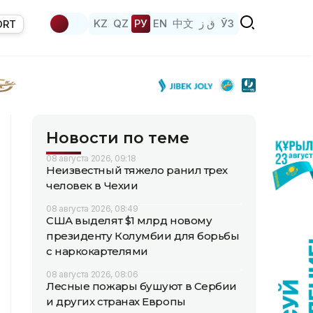
KZ
QZ
РУ
EN
中文
ق ز
ЎЗ
ORT
Новости по теме
08 августа 2026, 09:18
Неизвестный тяжело ранил трех
человек в Чехии
08 августа 2026, 08:49
США выделят $1 млрд новому
президенту Колумбии для борьбы
с наркокартелями
08 августа 2026, 08:06
Лесные пожары бушуют в Сербии
и других странах Европы