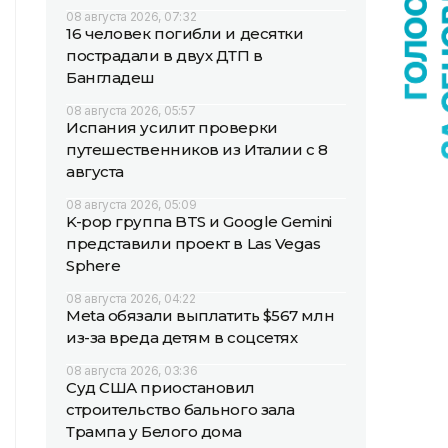
08 августа 2026, 07:32
16 человек погибли и десятки
пострадали в двух ДТП в
Бангладеш
08 августа 2026, 05:57
Испания усилит проверки
путешественников из Италии с 8
августа
08 августа 2026, 05:09
K-pop группа BTS и Google Gemini
представили проект в Las Vegas
Sphere
08 августа 2026, 04:22
Meta обязали выплатить $567 млн
из-за вреда детям в соцсетях
08 августа 2026, 03:36
Суд США приостановил
строительство бального зала
Трампа у Белого дома