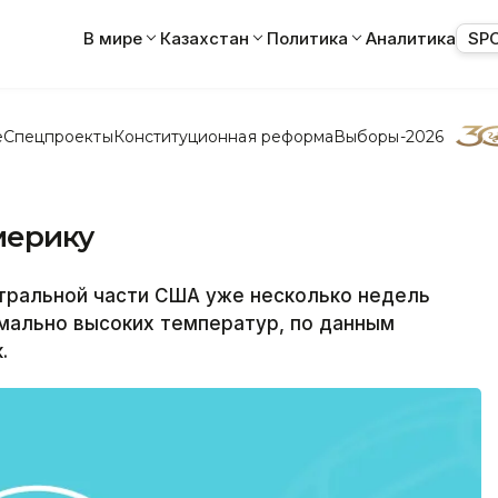
В мире
Казахстан
Политика
Аналитика
SP
е
Спецпроекты
Конституционная реформа
Выборы-2026
мерику
нтральной части США уже несколько недель
мально высоких температур, по данным
.