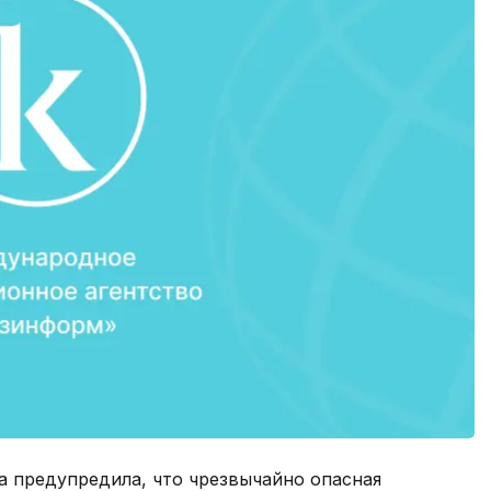
а предупредила, что чрезвычайно опасная