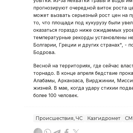
убытки: из-за нехватки травы и воды им
прогнозируют очередной виток роста ц
может вызвать серьезный рост цен на п
то, что площади под кукурузу были уве
оказаться гораздо ниже ожидаемых уров
температурные рекорды установлены не 
Болгарии, Греции и других странах", -
Бодрова.
Весной на территориях, где сейчас вла
торнадо. В конце апреля бедствие прок
Алабамы, Арканзаса, Вирджинии, Мисси
жизней. В мае, когда удару стихии под
более 100 человек.
Происшествия, ЧС
Казгидромет
СМ