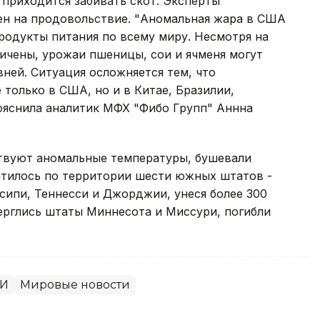
 приходится забивать скот. Эксперты
ен на продовольствие. "Аномальная жара в США
родукты питания по всему миру. Несмотря на
личены, урожаи пшеницы, сои и ячменя могут
ней. Ситуация осложняется тем, что
только в США, но и в Китае, Бразилии,
 пояснила аналитик МФХ "Фибо Групп" Аннна
ствуют аномальные температуры, бушевали
атилось по территории шести южных штатов -
сипи, Теннесси и Джорджии, унеся более 300
верглись штаты Миннесота и Миссури, погибли
И
Мировые новости