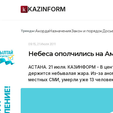
KAZINFORM
Акорда
Назначения
Закон и порядок
Дось
Тренды:
09:15, 21 Июля 2011
Небеса ополчились на А
АСТАНА. 21 июля. КАЗИНФОРМ - В це
держится небывалая жара. Из-за ано
местных СМИ, умерли уже 13 человек