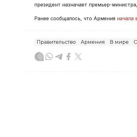
президент назначает премьер-министра
Ранее сообщалось, что Армения
начала 
Правительство
Армения
В мире
О
Зарина Жакупова
Автор
21:31, 23 Июля 2026
Правительство РК усили