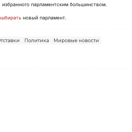
, избранного парламентским большинством.
выбирать
новый парламент.
тставки
Политика
Мировые новости
вает меры по стабилизации