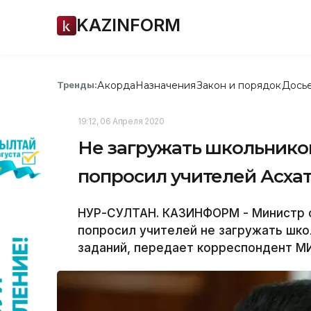
KAZINFORM
Акорда
Назначения
Закон и порядок
Дось
Тренды:
19:12, 06 Апреля 2020
Не загружать школьник
попросил учителей Асха
НУР-СУЛТАН. КАЗИНФОРМ - Министр о
попросил учителей не загружать шк
заданий, передает корреспондент М