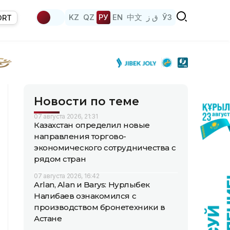
KZ
QZ
РУ
EN
中文
ق ز
ЎЗ
ORT
Новости по теме
07 августа 2026, 21:31
Казахстан определил новые
направления торгово-
экономического сотрудничества с
рядом стран
07 августа 2026, 16:42
Arlan, Alan и Barys: Нурлыбек
Налибаев ознакомился с
производством бронетехники в
Астане