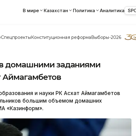
В мире
Казахстан
Политика
Аналитика
SP
е
Спецпроекты
Конституционная реформа
Выборы-2026
ов домашними заданиями
т Аймагамбетов
бразования и науки РК Асхат Аймагамбетов
ольников большим объемом домашних
ИА «Казинформ».