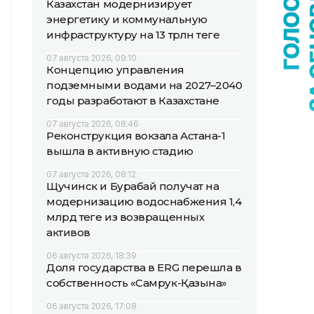
Казахстан модернизирует
энергетику и коммунальную
инфраструктуру на 13 трлн теңге
07 августа 2026, 09:10
Концепцию управления
подземными водами на 2027–2040
годы разработают в Казахстане
07 августа 2026, 08:46
Реконструкция вокзала Астана-1
вышла в активную стадию
07 августа 2026, 08:12
Щучинск и Бурабай получат на
модернизацию водоснабжения 1,4
млрд теңге из возвращенных
активов
06 августа 2026, 18:39
Доля государства в ERG перешла в
собственность «Самрук-Қазына»
06 августа 2026, 17:08