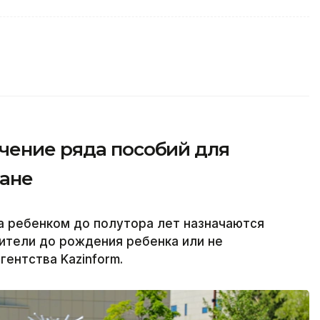
чение ряда пособий для
тане
а ребенком до полутора лет назначаются
дители до рождения ребенка или не
ентства Kazinform.