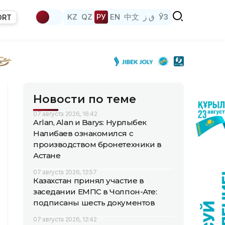
KZ
QZ
РУ
EN
中文
ق ز
ЎЗ
ORT
Новости по теме
07 августа 2026, 16:42
Arlan, Alan и Barys: Нурлыбек
Налибаев ознакомился с
производством бронетехники в
Астане
07 августа 2026, 12:57
Казахстан принял участие в
заседании ЕМПС в Чолпон-Ате:
подписаны шесть документов
07 августа 2026, 12:42