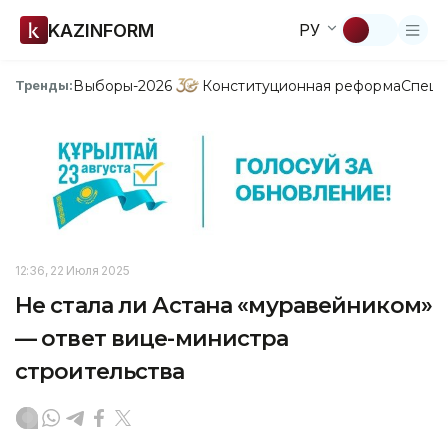
KAZINFORM
РУ
Выборы-2026
Конституционная реформа
Спецп
Тренды:
12:36, 22 Июля 2025
Не стала ли Астана «муравейником»
— ответ вице-министра
строительства