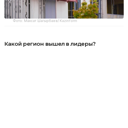
Фото: Максат Шагырбаев/ Kazinform
Какой регион вышел в лидеры?
По данным Бюро национальной статистики,
с начала года в стране введено в эксплуатацию
8,5 млн квадратных метров жилья, или 80 667
квартир. До конца года показатель планируется
довести до 20 млн квадратных метров. В январе–
июне индекс физического объема строительных
работ по сравнению с аналогичным периодом
прошлого года составил 115,2 процента,
а положительный рост зафиксирован в 17
регионах республики.