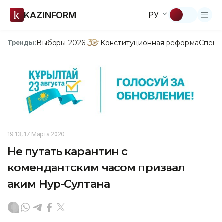
KAZINFORM
РУ
Выборы-2026
Конституционная реформа
Спецп
Тренды:
19:13, 17 Марта 2020
Не путать карантин с
комендантским часом призвал
аким Нур-Султана