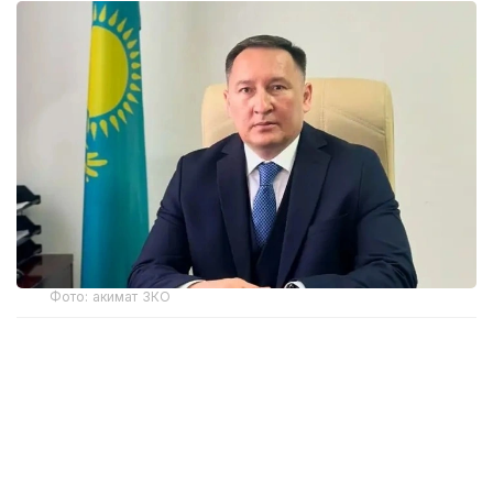
Фото: акимат ЗКО
Ранее распоряжением акима Западно-
Казахстанской области Наримана Торегалиева
от 3 июня 2026 года Мадияр Утешев был
отстранен от исполнения служебных
обязанностей сроком на один месяц.