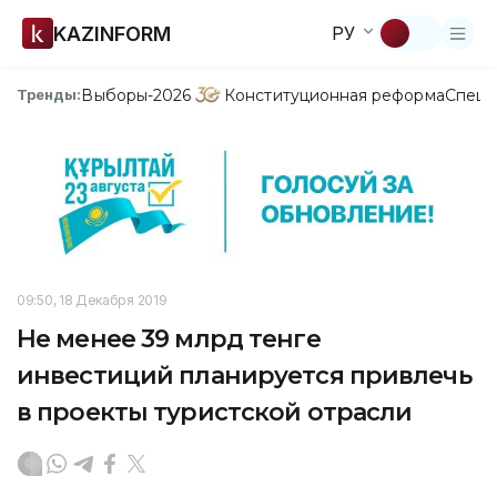
KAZINFORM
РУ
Выборы-2026
Конституционная реформа
Спецп
Тренды:
09:50, 18 Декабря 2019
Не менее 39 млрд тенге
инвестиций планируется привлечь
в проекты туристской отрасли