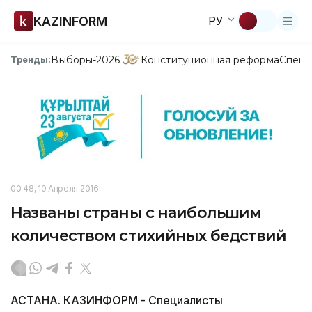
KAZINFORM
РУ
Выборы-2026
Конституционная реформа
Спецп
Тренды:
00:48, 10 Апреля 2016
Названы страны с наибольшим
количеством стихийных бедствий
АСТАНА. КАЗИНФОРМ - Специалисты