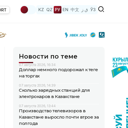
KZ
QZ
РУ
EN
中文
ق ز
ЎЗ
ORT
Новости по теме
07 августа 2026, 16:34
Доллар немного подорожал к теңге
на торгах
07 августа 2026, 14:39
Сколько зарядных станций для
электрокаров в Казахстане
07 августа 2026, 13:44
Производство телевизоров в
Казахстане выросло почти втрое за
полгода