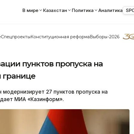
В мире
Казахстан
Политика
Аналитика
SP
е
Спецпроекты
Конституционная реформа
Выборы-2026
ации пунктов пропуска на
й границе
 модернизирует 27 пунктов пропуска на
редает МИА «Казинформ».