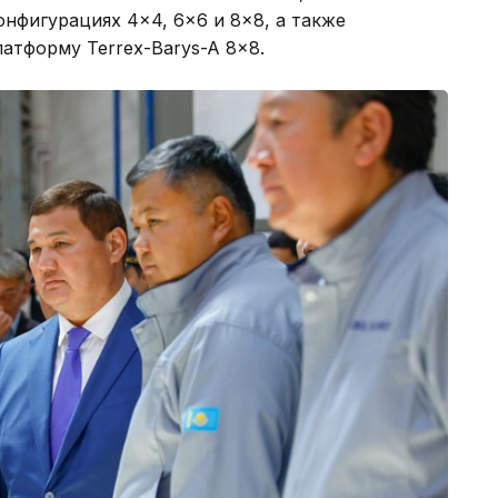
нфигурациях 4×4, 6×6 и 8×8, а также
тформу Terrex-Barys-A 8×8.