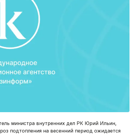
тель министра внутренних дел РК Юрий Ильин,
гроз подтопления на весенний период ожидается