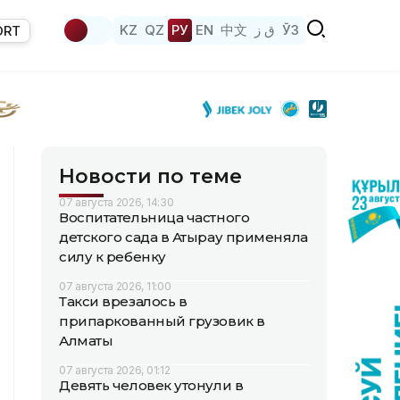
KZ
QZ
РУ
EN
中文
ق ز
ЎЗ
ORT
Новости по теме
07 августа 2026, 14:30
Воспитательница частного
детского сада в Атырау применяла
силу к ребенку
07 августа 2026, 11:00
Такси врезалось в
припаркованный грузовик в
Алматы
07 августа 2026, 01:12
Девять человек утонули в