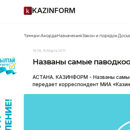
KAZINFORM
Акорда
Назначения
Закон и порядок
Дось
Тренды:
16:28, 15 Марта 2017
Названы самые паводкоо
АСТАНА. КАЗИНФОРМ - Названы самые
передает корреспондент МИА «Кази