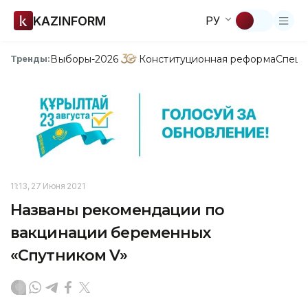
KAZINFORM
РУ
Выборы-2026
Конституционная реформа
Спецп
Тренды:
11:13, 27 Июня 2021
Названы рекомендации по
вакцинации беременных
«Спутником V»