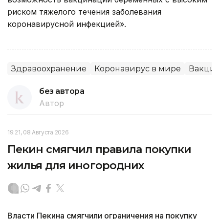
риском тяжелого течения заболевания
коронавирусной инфекцией».
Здравоохранение
Коронавирус в мире
Вакци
без автора
Автор
19:21, 08 Августа 2026
Пекин смягчил правила покупки
жилья для иногородних
Власти Пекина смягчили ограничения на покупку